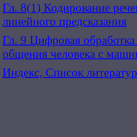
Гл. 8(1) Кодирование реч
линейного предсказания
Гл. 9 Цифровая обработка
общения человека с маши
Индекс, Список литератур