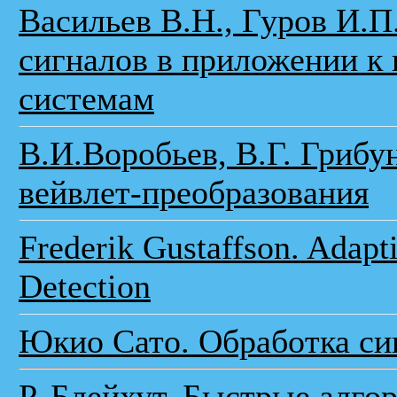
Васильев В.Н., Гуров И.П
сигналов в приложении к
системам
В.И.Воробьев, В.Г. Грибу
вейвлет-преобразования
Frederik Gustaffson. Adapt
Detection
Юкио Сато. Обработка си
Р. Блейхут. Быстрые алг